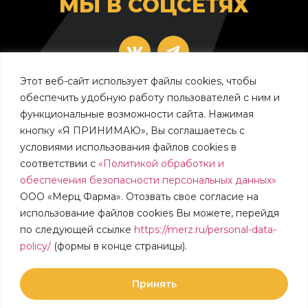
МЫ В СОЦСЕТЯХ
Этот веб-сайт использует файлы cookies, чтобы
beloteromerz.ru
radiesse.ru
обеспечить удобную работу пользователей с ним и
функциональные возможности сайта. Нажимая
кнопку «Я ПРИНИМАЮ», Вы соглашаетесь с
условиями использования файлов cookies в
ИМЕЮТСЯ ПРОТИВОПОКАЗАНИЯ,
соответствии c
«Политикой обработки и
ПРОКОНСУЛЬТИРУЙТЕСЬ СО СПЕЦИАЛИСТОМ
обеспечения безопасности персональных данных»
ООО «Мерц Фарма». Отозвать свое согласие на
использование файлов cookies Вы можете, перейдя
© 2023 MERZ PHARMA
по следующей ссылке
https://merz.ru/personal-data-
policy/
(формы в конце страницы).
КОНТАКТЫ
ПОЛИТИКА КОНФИДЕНЦИАЛЬНОСТИ
ПРАВИЛА И УСЛОВИЯ
Принять