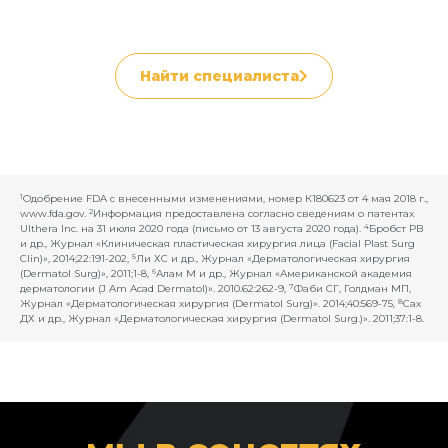
Найти специалиста
1
Одобрение FDA с внесенными изменениями, номер К180623 от 4 мая 2018 г.,
2
www.fda.gov.
Информация предоставлена согласно сведениям о патентах
4
Ulthera Inc. на 31 июля 2020 года (письмо от 13 августа 2020 года).
Бробст РВ
и др., Журнал «Клиническая пластическая хирургия лица (Facial Plast Surg
5
Clin)», 2014;22:191-202,
Ли ХС и др., Журнал «Дерматологическая хирургия
6
(Dermatol Surg)», 2011;1-8,
Алам М и др., Журнал «Американской академия
7
дерматологии (J Am Acad Dermatol)». 2010.62:262-9,
Фаби СГ, Голдман МП,
8
Журнал «Дерматологическая хирургия (Dermatol Surg)». 2014;40:569-75,
Сах
ДХ и др., Журнал «Дерматологическая хирургия (Dermatol Surg.)». 2011;37:1-8.